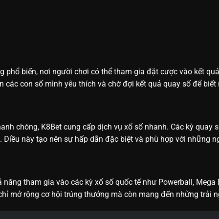
ng phổ biến, nơi người chơi có thể tham gia đặt cược vào kết qu
n các con số mình yêu thích và chờ đợi kết quả quay số để biế
hanh chóng, K8Bet cung cấp dịch vụ xổ số nhanh. Các kỳ quay số
hút. Điều này tạo nên sự hấp dẫn đặc biệt và phù hợp với những 
 năng tham gia vào các kỳ xổ số quốc tế như Powerball, Mega Mi
g chỉ mở rộng cơ hội trúng thưởng mà còn mang đến những trải n