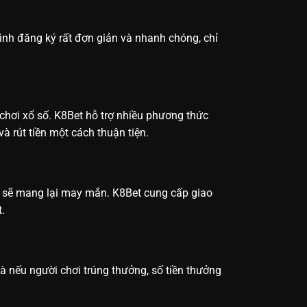
rình đăng ký rất đơn giản và nhanh chóng, chỉ
 chơi xổ số. K8Bet hỗ trợ nhiều phương thức
à rút tiền một cách thuận tiện.
g sẽ mang lại may mắn. K8Bet cung cấp giao
.
và nếu người chơi trúng thưởng, số tiền thưởng