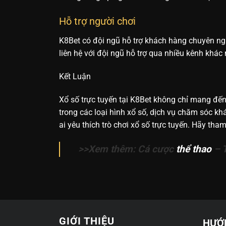
Hỗ trợ người chơi
K8Bet có đội ngũ hỗ trợ khách hàng chuyên ngh
liên hệ với đội ngũ hỗ trợ qua nhiều kênh khác
Kết Luận
Xổ số trực tuyến tại K8Bet không chỉ mang đến
trong các loại hình xổ số, dịch vụ chăm sóc k
ai yêu thích trò chơi xổ số trực tuyến. Hãy t
>>Xem thêm: Cá cược
thể thao
– T
GIỚI THIỆU
HƯỚ