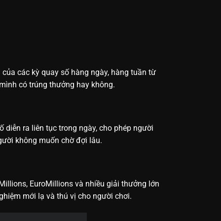
ả của các kỳ quay số hàng ngày, hàng tuần từ
t mình có trúng thưởng hay không.
 diễn ra liên tục trong ngày, cho phép người
người không muốn chờ đợi lâu.
llions, EuroMillions và nhiều giải thưởng lớn
ghiệm mới lạ và thú vị cho người chơi.