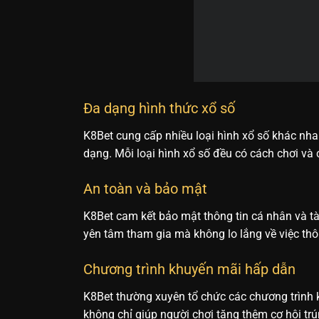
Đa dạng hình thức xổ số
K8Bet cung cấp nhiều loại hình xổ số khác nhau
dạng. Mỗi loại hình xổ số đều có cách chơi và 
An toàn và bảo mật
K8Bet cam kết bảo mật thông tin cá nhân và tà
yên tâm tham gia mà không lo lắng về việc thông
Chương trình khuyến mãi hấp dẫn
K8Bet thường xuyên tổ chức các chương trình 
không chỉ giúp người chơi tăng thêm cơ hội tr