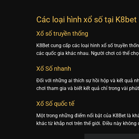
Các loại hình xổ số tại K8bet
Xổ số truyền thống
K8Bet cung cấp các loại hình xổ số truyền thố
các quốc gia khác nhau. Người chơi có thể chọ
Xổ Số nhanh
Đối với những ai thích sự hồi hộp và kết quả n
chơi tham gia và biết kết quả chỉ trong vài p
Xổ Số quốc tế
Một trong những điểm nổi bật của K8Bet là khả
khác từ khắp nơi trên thế giới. Điều này khôn