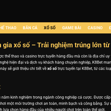
HỂ THAO
BẮN CÁ
XỔ SỐ
GAME BÀI
CASINO
gia xổ số – Trải nghiệm trúng lớn từ
ợc thể thao và casino trực tuyến hàng đầu mà còn là địa chỉ uy 
 nghệ hiện đại và dịch vụ khách hàng chuyên nghiệp, K8Bet ma
này sẽ giới thiệu chi tiết về
xổ số
trực tuyến tại K8Bet, từ các lo
t
iều năm kinh nghiệm trong ngành công nghiệp cá cược. Được cấp 
ơi một môi trường chơi an toàn, minh bạch và công bằng. Sự đ
nh lựa chọn hàng đầu của nhiều người chơi trên toàn thế giới.