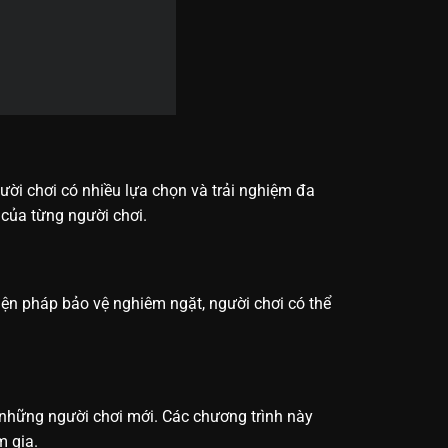
gười chơi có nhiều lựa chọn và trải nghiệm đa
 của từng người chơi.
iện pháp bảo vệ nghiêm ngặt, người chơi có thể
 những người chơi mới. Các chương trình này
m gia.