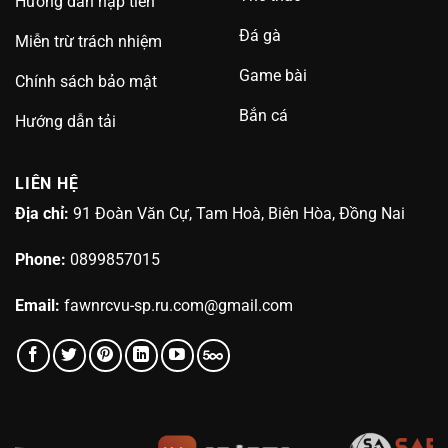
Hướng dẫn nạp tiền
Đá gà
Miễn trừ trách nhiệm
Game bài
Chính sách bảo mật
Bắn cá
Hướng dẫn tải
LIÊN HỆ
Địa chỉ:
91 Đoàn Văn Cự, Tam Hoà, Biên Hòa, Đồng Nai
Phone:
0899857015
Email:
fawnrcvu-sp.ru.com@gmail.com