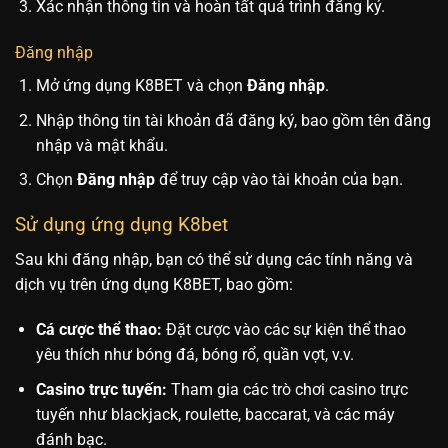
Xác nhận thông tin và hoàn tất quá trình đăng ký.
Đăng nhập
Mở ứng dụng K8BET và chọn
Đăng nhập
.
Nhập thông tin tài khoản đã đăng ký, bao gồm tên đăng
nhập và mật khẩu.
Chọn
Đăng nhập
để truy cập vào tài khoản của bạn.
Sử dụng ứng dụng K8bet
Sau khi đăng nhập, bạn có thể sử dụng các tính năng và
dịch vụ trên ứng dụng K8BET, bao gồm:
Cá cược thể thao:
Đặt cược vào các sự kiện thể thao
yêu thích như bóng đá, bóng rổ, quần vợt, v.v.
Casino trực tuyến:
Tham gia các trò chơi casino trực
tuyến như blackjack, roulette, baccarat, và các máy
đánh bạc.