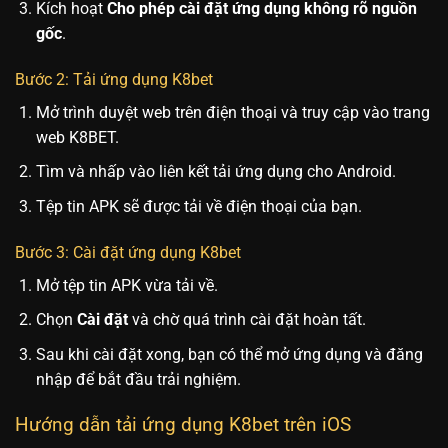
Kích hoạt
Cho phép cài đặt ứng dụng không rõ nguồn
gốc
.
Bước 2: Tải ứng dụng K8bet
Mở trình duyệt web trên điện thoại và truy cập vào trang
web
K8BET
.
Tìm và nhấp vào liên kết tải ứng dụng cho Android.
Tệp tin APK sẽ được tải về điện thoại của bạn.
Bước 3: Cài đặt ứng dụng K8bet
Mở tệp tin APK vừa tải về.
Chọn
Cài đặt
và chờ quá trình cài đặt hoàn tất.
Sau khi cài đặt xong, bạn có thể mở ứng dụng và đăng
nhập để bắt đầu trải nghiệm.
Hướng dẫn tải ứng dụng K8bet trên iOS