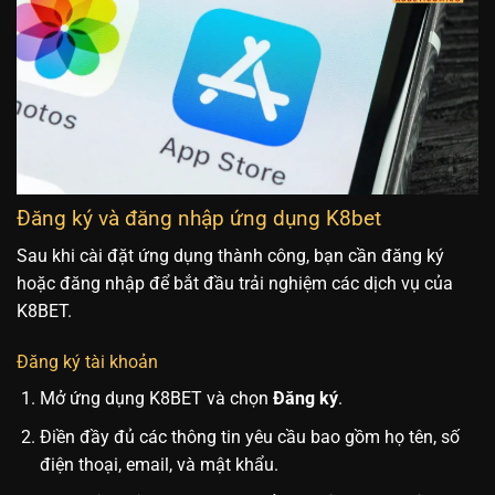
Đăng ký và đăng nhập ứng dụng K8bet
Sau khi cài đặt ứng dụng thành công, bạn cần đăng ký
hoặc đăng nhập để bắt đầu trải nghiệm các dịch vụ của
K8BET.
Đăng ký tài khoản
Mở ứng dụng K8BET và chọn
Đăng ký
.
Điền đầy đủ các thông tin yêu cầu bao gồm họ tên, số
điện thoại, email, và mật khẩu.