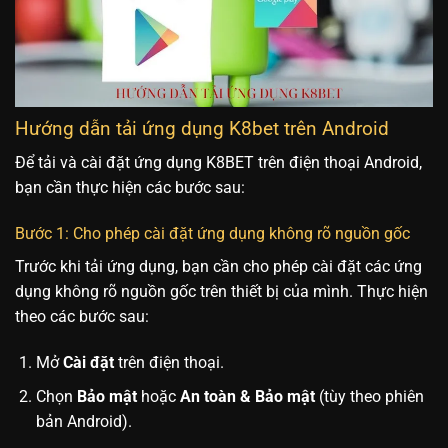
Hướng dẫn tải ứng dụng K8bet trên Android
Để tải và cài đặt ứng dụng K8BET trên điện thoại Android,
bạn cần thực hiện các bước sau:
Bước 1: Cho phép cài đặt ứng dụng không rõ nguồn gốc
Trước khi tải ứng dụng, bạn cần cho phép cài đặt các ứng
dụng không rõ nguồn gốc trên thiết bị của mình. Thực hiện
theo các bước sau:
Mở
Cài đặt
trên điện thoại.
Chọn
Bảo mật
hoặc
An toàn & Bảo mật
(tùy theo phiên
bản Android).