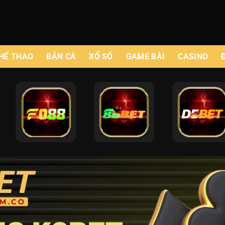
HỂ THAO
BẮN CÁ
XỔ SỐ
GAME BÀI
CASINO