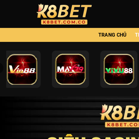
Chuyển
đến
nội
dung
TRANG CHỦ
T