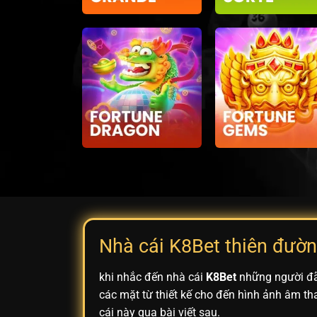
Nhà cái K8Bet thiên đườn
khi nhắc đến nhà cái
K8Bet
những người đã 
các mặt từ thiết kế cho đến hình ảnh âm tha
cái này qua bài viết sau.