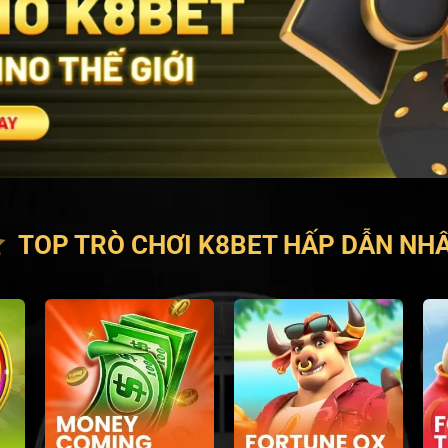
TOP TRÒ CHƠI K8BET HẤP DẪN NH