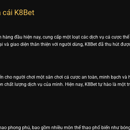
à cái K8Bet
 hàng đầu hiện nay, cung cấp một loạt các dịch vụ cá cược thể t
đại và giao diện thân thiện với người dùng, K8Bet đã thu hút đượ
n cho người chơi một sân chơi cá cược an toàn, minh bạch và 
ện chất lượng dịch vụ của mình. Hiện nay, K8Bet tự hào là một t
hao phong phú, bao gồm nhiều môn thể thao phổ biến như bóng đ