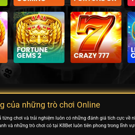
g của những trò chơi Online
từng chơi và trải nghiệm luôn có những đánh giá tích cực về nhà
nh và những trò chơi có tại K8Bet luôn tiên phong trong lĩnh v