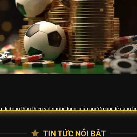
 di động thân thiện với người dùng, giúp người chơi dễ dàng tì
 đến đặt cược đều được thiết kế đơn giản và tiện lợi.
TIN TỨC NỔI BẬT