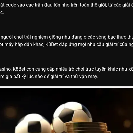
ặt cược vào các trận đấu lớn nhỏ trên toàn thế giới, từ các giả
c.
gười chơi trải nghiệm giống như đang ở các sòng bạc thực thụ.
slot máy hấp dẫn khác, K8Bet đáp ứng mọi nhu cầu giải trí của n
sino, K8Bet còn cung cấp nhiều trò chơi trực tuyến khác như xổ 
m gia bất kỳ lúc nào để giải trí và thử vận may.